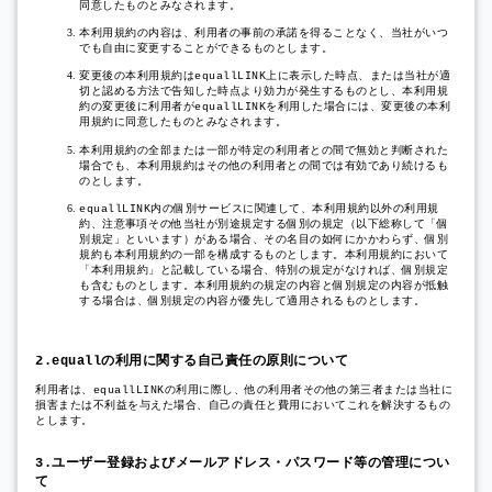
同意したものとみなされます。
本利用規約の内容は、利用者の事前の承諾を得ることなく、当社がいつ
でも自由に変更することができるものとします。
変更後の本利用規約は
上に表示した時点、または当社が適
equallLINK
切と認める方法で告知した時点より効力が発生するものとし、本利用規
約の変更後に利用者が
を利用した場合には、変更後の本利
equallLINK
用規約に同意したものとみなされます。
本利用規約の全部または一部が特定の利用者との間で無効と判断された
場合でも、本利用規約はその他の利用者との間では有効であり続けるも
のとします。
内の個別サービスに関連して、本利用規約以外の利用規
equallLINK
約、注意事項その他当社が別途規定する個別の規定（以下総称して「個
別規定」といいます）がある場合、その名目の如何にかかわらず、個別
規約も本利用規約の一部を構成するものとします。本利用規約において
「本利用規約」と記載している場合、特別の規定がなければ、個別規定
も含むものとします。本利用規約の規定の内容と個別規定の内容が抵触
する場合は、個別規定の内容が優先して適用されるものとします。
の利用に関する自己責任の原則について
2.equall
利用者は、
の利用に際し、他の利用者その他の第三者または当社に
equallLINK
損害または不利益を与えた場合、自己の責任と費用においてこれを解決するもの
とします。
ユーザー登録およびメールアドレス・パスワード等の管理につい
3.
て