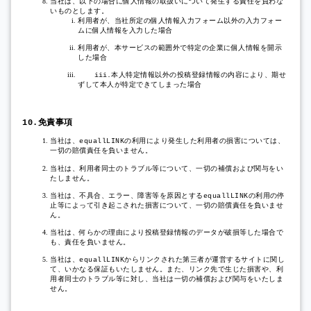
当社は、以下の場合に個人情報の取扱いについて発生する責任を負わな
いものとします。
利用者が、当社所定の個人情報入力フォーム以外の入力フォー
ムに個人情報を入力した場合
利用者が、本サービスの範囲外で特定の企業に個人情報を開示
した場合
本人特定情報以外の投稿登録情報の内容により、期せ
iii.
ずして本人が特定できてしまった場合
免責事項
10.
当社は、
の利用により発生した利用者の損害については、
equallLINK
一切の賠償責任を負いません。
当社は、利用者同士のトラブル等について、一切の補償および関与をい
たしません。
当社は、不具合、エラー、障害等を原因とする
の利用の停
equallLINK
止等によって引き起こされた損害について、一切の賠償責任を負いませ
ん。
当社は、何らかの理由により投稿登録情報のデータが破損等した場合で
も、責任を負いません。
当社は、
からリンクされた第三者が運営するサイトに関し
equallLINK
て、いかなる保証もいたしません。また、リンク先で生じた損害や、利
用者同士のトラブル等に対し、当社は一切の補償および関与をいたしま
せん。