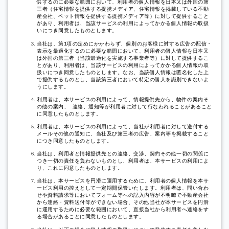
供するのに必要な範囲において、利用者の個人情報を日本又は外国の第
三者（住宅情報を提供する提携メディア、住宅情報を掲載している不動
産会社、ペット情報を提供する提携メディア等）に対して提供すること
があり、利用者は、当該サービスの利用によってかかる個人情報の取扱
いにつき同意したものとします。
当社は、第
項の定めにかかわらず、個別のお客様に対する広告の配信・
1
表示を最適化するのに必要な範囲において、利用者の個人情報を日本又
は外国の第三者（当該最適化を実施する事業者等）に対して提供するこ
とがあり、利用者は、当該サービスの利用によってかかる個人情報の取
扱いにつき同意したものとします。なお、当該個人情報は匿名化した上
で提供するものとし、当該第三者において特定の個人を識別できないよ
うにします。
利用者は、本サービスの利用によって、情報提供先から、物件の案内そ
の他の案内、
連絡、通知等が利用者に対して行なわれることがあること
に同意したものとします。
利用者は、本サービスの利用によって、当社が利用者に対して送付する
メールその他の通知に、当社及び第三者の広告、案内等を掲載すること
につき同意したものとします。
当社は、利用者と情報提供先との連絡、交渉、契約その他一切の関係に
つき一切の責任を負わないものとし、利用者は、本サービスの利用によ
り、これに同意したものとします。
当社は、本サービスを円滑に運用するために、利用者の個人情報を本サ
ービス利用の控えとして一定期間保管いたします。利用者は、問い合わ
せや資料請求等においてフォーム等への記入内容が不明瞭で不動産会社
から連絡・資料送付等ができない場合、その他当社が本サービスを円滑
に運用するために必要な範囲において、直接当社から利用者へ連絡をす
る場合があることに同意したものとします。