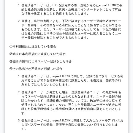
登録済みユーザーは、
を設定する際、当社が定めた
の目
URL
equallLINK
的と社会的意義を理解し、真実・正確且つインターネットにとって有益
な情報を設定することを約束するものとします。
当社は、当社の判断により、下記に該当するユーザー登録申込者のユー
ザー登録を、その理由を申込者に伝えることなく拒否することができる
ものとします。また、ユーザー登録後であったとしても、下記の場合に
は当社の判断によりその理由を登録済みユーザーに伝えることなくユー
ザー登録を解除することができるものとします。
①本利用規約に違反している場合
②過去に本利用規約に違反していた場合
③虚偽の情報によりユーザー登録をした場合
④その他当社が不適当と判断した場合
登録済みユーザーは、
に関して、登録に基づきサービスを利
equallLINK
用することができる権利を第三者に譲渡したり、名義変更、売買等の行
為をしてはならないものとします。
登録済みユーザーが死亡した場合、当該登録済みユーザーの死亡時をも
ってユーザー登録は解除されたものとみなされます。ユーザー登録の解
除にかかわらず、当該債務の相続等については、民法等の法令に従って
処理されるものとします。なお、死亡した登録済みユーザーが過去に投
稿した投稿登録情報その他情報の扱いは当社が自由に扱えるものとしま
す。
登録済みユーザーは、
に関連して入力したメールアドレスお
equallLINK
よびパスワードの登録・管理等を自己の責任において行うものとしま
す。