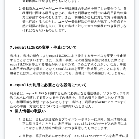
登録解除の手続きを行うものとします。
登録済みユーザーがユーザー登録解除の手続きを完了した場合でも、各
種権利に関する項目をはじめ、当社と利用者との間での本利用規約の効
力は存続するものとします。また、利用者が当社に対して負う補償責任
等も存続するものとし、ユーザー登録解除の手続きが完了した時点で当
然に期限の利益を失い、直ちに当社に対して全ての債務につき履行しな
ければならないものとします。
の変更・停止について
7.equallLINK
当社は、当社の都合により
により提供するサービスを変更・停止等
equallLINK
することがございます。また、災害・事故、その他緊急事態が発生した際には、
を停止する場合がありますので、予めご了承ください。なお、事前
equallLINK
に利用者の承諾を得ることなく
を変更・停止等したことにより、利
equallLINK
用者または第三者が損害を受けたとしても、当社は一切の補償はいたしません。
の利用に必要となる設備について
8.equall
利用者は、
を利用するために必要となる通信機器、ソフトウェアその
equalLINK
他これらに付随して必要となる全ての機器を、自己の費用と責任において準備
し、利用可能な状態にするものとします。当社は、利用者が
にアクセスする
web
ための準備、方法などについては一切関与いたしません。
個人情報の取扱い
9.
当社は、当社が別途定めるプライバシーポリシーに則り、個人情報を適
正に取り扱うこととし、利用者は、
のサービスの利用によ
equallLINK
ってかかる個人情報の取扱いにつき同意したものとします。
当社は、前項の定めにかかわらず、
のサービスを利用者に提
equalLINK