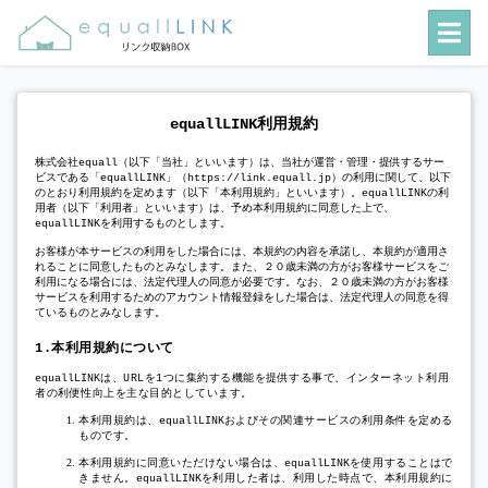
equallLINK
利用規約
株式会社
（以下「当社」といいます）は、当社が運営・管理・提供するサー
equall
ビスである「
」（
）の利用に関して、以下
equallLINK
https://link.equall.jp
のとおり利用規約を定めます（以下「本利用規約」といいます）。
の利
equallLINK
用者（以下「利用者」といいます）は、予め本利用規約に同意した上で、
を利用するものとします。
equallLINK
お客様が本サービスの利用をした場合には、本規約の内容を承諾し、本規約が適用さ
れることに同意したものとみなします。また、２０歳未満の方がお客様サービスをご
利用になる場合には、法定代理人の同意が必要です。なお、２０歳未満の方がお客様
サービスを利用するためのアカウント情報登録をした場合は、法定代理人の同意を得
ているものとみなします。
本利用規約について
1.
は、
を
つに集約する機能を提供する事で、インターネット利用
equallLINK
URL
1
者の利便性向上を主な目的としています。
本利用規約は、
およびその関連サービスの利用条件を定める
equallLINK
ものです。
本利用規約に同意いただけない場合は、
を使用することはで
equallLINK
きません。
を利用した者は、利用した時点で、本利用規約に
equallLINK