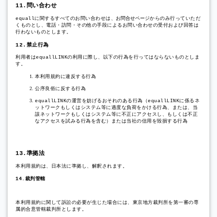
問い合わせ
11.
に関するすべてのお問い合わせは、
お問合せページ
からのみ行っていただ
equall
くものとし、電話・訪問・その他の手段によるお問い合わせの受付および回答は
行わないものとします。
禁止行為
12.
利用者は
の利用に際し、以下の行為を行ってはならないものとしま
equallLINK
す。
本利用規約に違反する行為
公序良俗に反する行為
の運営を妨げるおそれのある行為（
に係るネ
equallLINK
equallLINK
ットワークもしくはシステム等に過度な負荷をかける行為、または、当
該ネットワークもしくはシステム等に不正にアクセスし、もしくは不正
なアクセスを試みる行為を含む）または当社の信用を毀損する行為
準拠法
13.
本利用規約は、日本法に準拠し、解釈されます。
裁判管轄
14.
本利用規約に関して訴訟の必要が生じた場合には、東京地方裁判所を第一審の専
属的合意管轄裁判所とします。